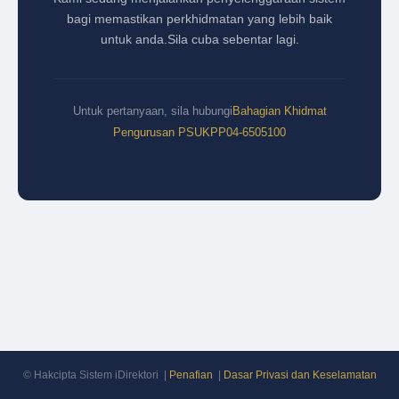
bagi memastikan perkhidmatan yang lebih baik
untuk anda.
Sila cuba sebentar lagi.
Untuk pertanyaan, sila hubungi
Bahagian Khidmat
Pengurusan PSUKPP
04-6505100
© Hakcipta Sistem iDirektori |
Penafian
|
Dasar Privasi dan Keselamatan