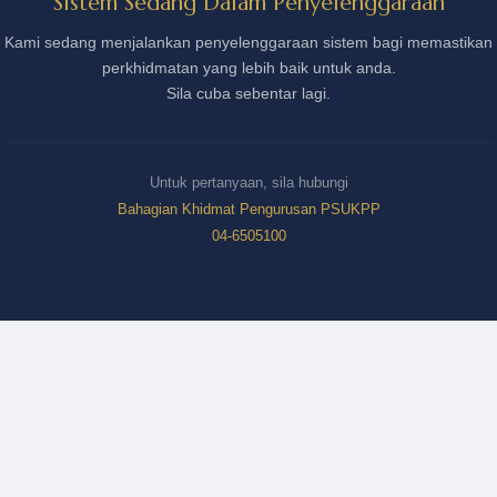
Sistem Sedang Dalam Penyelenggaraan
Kami sedang menjalankan penyelenggaraan sistem bagi memastikan
perkhidmatan yang lebih baik untuk anda.
Sila cuba sebentar lagi.
Untuk pertanyaan, sila hubungi
Bahagian Khidmat Pengurusan PSUKPP
04-6505100