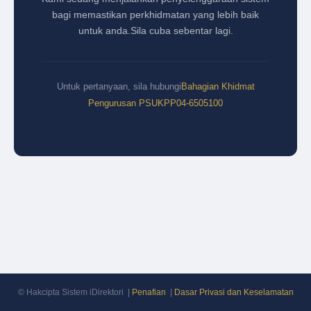
bagi memastikan perkhidmatan yang lebih baik
untuk anda.
Sila cuba sebentar lagi.
Untuk pertanyaan, sila hubungi
Bahagian Khidmat
Pengurusan PSUKPP
04-6505100
© Hakcipta Sistem iDirektori |
Penafian
|
Dasar Privasi dan Keselamatan