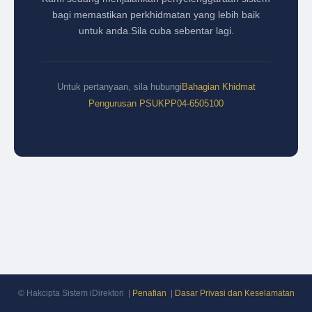
bagi memastikan perkhidmatan yang lebih baik
untuk anda.
Sila cuba sebentar lagi.
Untuk pertanyaan, sila hubungi
Bahagian Khidmat
Pengurusan PSUKPP
04-6505100
© Hakcipta Sistem iDirektori |
Penafian
|
Dasar Privasi dan Keselamatan