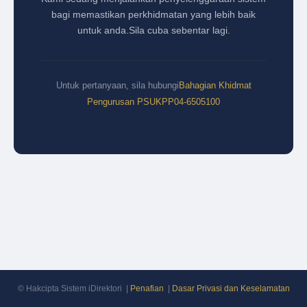
bagi memastikan perkhidmatan yang lebih baik
untuk anda.
Sila cuba sebentar lagi.
Untuk pertanyaan, sila hubungi
Bahagian Khidmat
Pengurusan PSUKPP
04-6505100
© Hakcipta Sistem iDirektori |
Penafian
|
Dasar Privasi dan Keselamatan