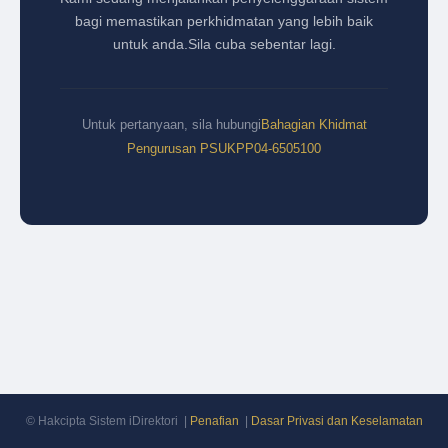
bagi memastikan perkhidmatan yang lebih baik
untuk anda.
Sila cuba sebentar lagi.
Untuk pertanyaan, sila hubungi
Bahagian Khidmat
Pengurusan PSUKPP
04-6505100
© Hakcipta Sistem iDirektori |
Penafian
|
Dasar Privasi dan Keselamatan