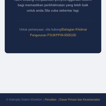
bagi memastikan perkhidmatan yang lebih baik
untuk anda.
Sila cuba sebentar lagi.
Untuk pertanyaan, sila hubungi
Bahagian Khidmat
Pengurusan PSUKPP
04-6505100
© Hakcipta Sistem iDirektori |
Penafian
|
Dasar Privasi dan Keselamatan