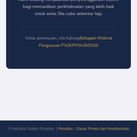
bagi memastikan perkhidmatan yang lebih baik
untuk anda.
Sila cuba sebentar lagi.
Untuk pertanyaan, sila hubungi
Bahagian Khidmat
Pengurusan PSUKPP
04-6505100
© Hakcipta Sistem iDirektori |
Penafian
|
Dasar Privasi dan Keselamatan