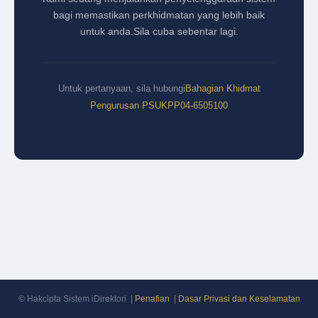
bagi memastikan perkhidmatan yang lebih baik
untuk anda.
Sila cuba sebentar lagi.
Untuk pertanyaan, sila hubungi
Bahagian Khidmat
Pengurusan PSUKPP
04-6505100
© Hakcipta Sistem iDirektori |
Penafian
|
Dasar Privasi dan Keselamatan