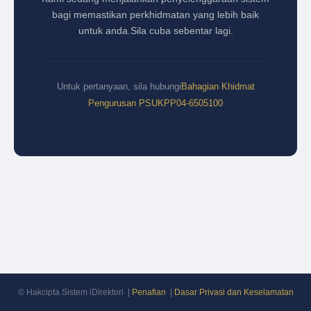
bagi memastikan perkhidmatan yang lebih baik
untuk anda.
Sila cuba sebentar lagi.
Untuk pertanyaan, sila hubungi
Bahagian Khidmat
Pengurusan PSUKPP
04-6505100
© Hakcipta Sistem iDirektori |
Penafian
|
Dasar Privasi dan Keselamatan