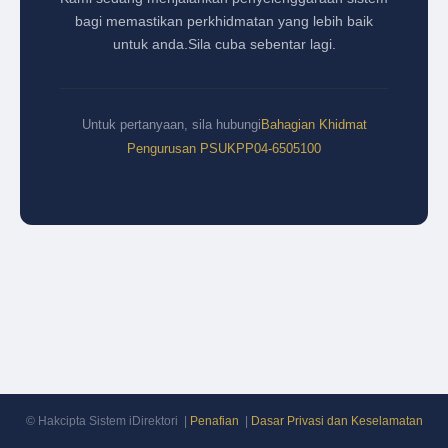
bagi memastikan perkhidmatan yang lebih baik
untuk anda.
Sila cuba sebentar lagi.
Untuk pertanyaan, sila hubungi
Bahagian Khidmat
Pengurusan PSUKPP
04-6505100
© Hakcipta Sistem iDirektori |
Penafian
|
Dasar Privasi dan Keselamatan