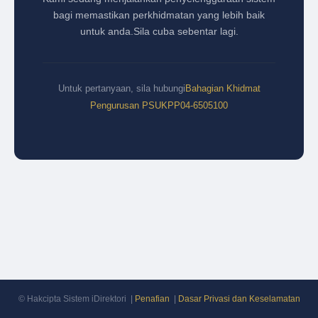
bagi memastikan perkhidmatan yang lebih baik
untuk anda.
Sila cuba sebentar lagi.
Untuk pertanyaan, sila hubungi
Bahagian Khidmat
Pengurusan PSUKPP
04-6505100
© Hakcipta Sistem iDirektori |
Penafian
|
Dasar Privasi dan Keselamatan