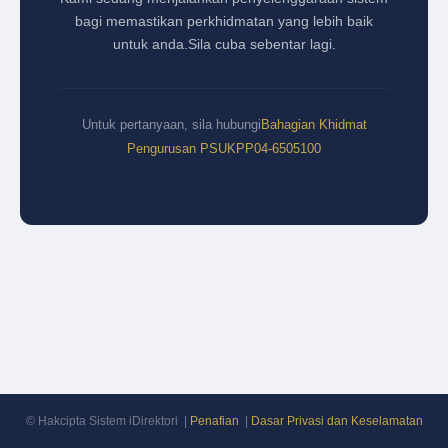
bagi memastikan perkhidmatan yang lebih baik
untuk anda.
Sila cuba sebentar lagi.
Untuk pertanyaan, sila hubungi
Bahagian Khidmat
Pengurusan PSUKPP
04-6505100
© Hakcipta Sistem iDirektori |
Penafian
|
Dasar Privasi dan Keselamatan