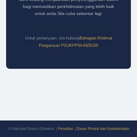
bagi memastikan perkhidmatan yang lebih baik
untuk anda.
Sila cuba sebentar lagi.
Untuk pertanyaan, sila hubungi
Bahagian Khidmat
Pengurusan PSUKPP
04-6505100
© Hakcipta Sistem iDirektori |
Penafian
|
Dasar Privasi dan Keselamatan