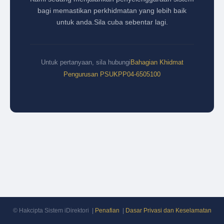
bagi memastikan perkhidmatan yang lebih baik
untuk anda.
Sila cuba sebentar lagi.
Untuk pertanyaan, sila hubungi
Bahagian Khidmat
Pengurusan PSUKPP
04-6505100
© Hakcipta Sistem iDirektori |
Penafian
|
Dasar Privasi dan Keselamatan