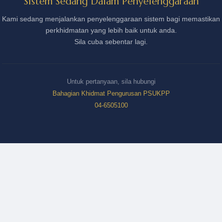
Sistem Sedang Dalam Penyelenggaraan
Kami sedang menjalankan penyelenggaraan sistem bagi memastikan
perkhidmatan yang lebih baik untuk anda.
Sila cuba sebentar lagi.
Untuk pertanyaan, sila hubungi
Bahagian Khidmat Pengurusan PSUKPP
04-6505100