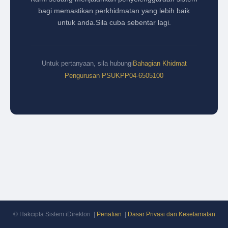
bagi memastikan perkhidmatan yang lebih baik
untuk anda.
Sila cuba sebentar lagi.
Untuk pertanyaan, sila hubungi
Bahagian Khidmat
Pengurusan PSUKPP
04-6505100
© Hakcipta Sistem iDirektori |
Penafian
|
Dasar Privasi dan Keselamatan